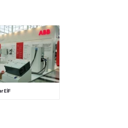
r EİF